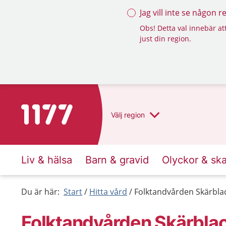
Jag vill inte se någon 
Obs! Detta val innebär att
just din region.
Till startsidan för 1177
Välj
region
Liv & hälsa
Barn & gravid
Olyckor & sk
Du är här:
Start
Hitta vård
Folktandvården Skärbla
Folktandvården Skärbla