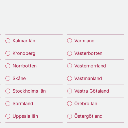
Kalmar län
Värmland
Kronoberg
Västerbotten
Norrbotten
Västernorrland
Skåne
Västmanland
Stockholms län
Västra Götaland
Sörmland
Örebro län
Uppsala län
Östergötland