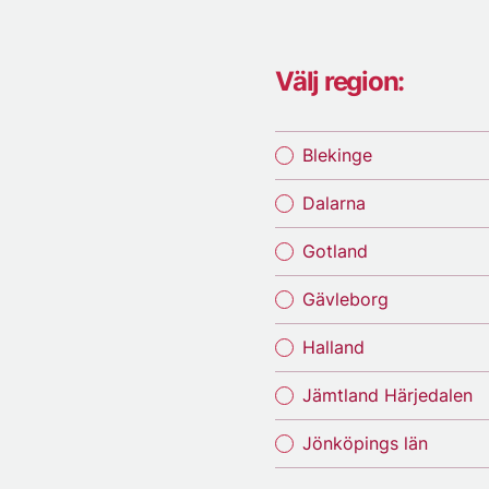
Välj region:
Blekinge
Dalarna
Gotland
Gävleborg
Halland
Jämtland Härjedalen
Jönköpings län