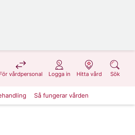
på 1177.se
på 1177.se
på 1177.se
på 1177.se
För vårdpersonal
Logga in
Hitta vård
Sök
ehandling
Så fungerar vården