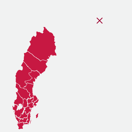
Stäng regionsvälj