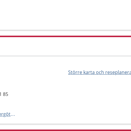
Större karta och reseplaner
1 85
http://www.folktandvårdenöstergötland.se