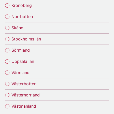
Kronoberg
Norrbotten
Skåne
Stockholms län
Sörmland
Uppsala län
Värmland
Västerbotten
Västernorrland
Västmanland