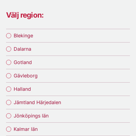
Välj region:
Blekinge
Dalarna
Gotland
Gävleborg
Halland
Jämtland Härjedalen
Jönköpings län
Kalmar län