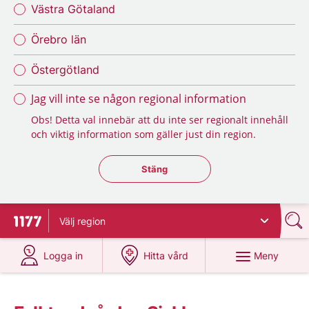
Västra Götaland
Örebro län
Östergötland
Jag vill inte se någon regional information
Obs! Detta val innebär att du inte ser regionalt innehåll
och viktig information som gäller just din region.
Stäng regionsväljaren
Stäng
Välj
region
Till startsidan för 1177
på 1177.se
på 1177.se
Meny
Logga in
Hitta vård