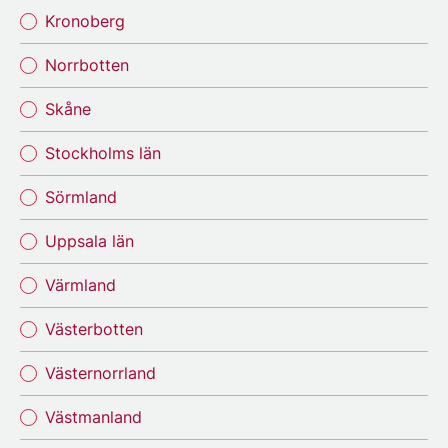
Kronoberg
Norrbotten
Skåne
Stockholms län
Sörmland
Uppsala län
Värmland
Västerbotten
Västernorrland
Västmanland