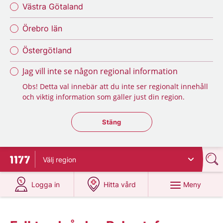
Västra Götaland
Örebro län
Östergötland
Jag vill inte se någon regional information
Obs! Detta val innebär att du inte ser regionalt innehåll
och viktig information som gäller just din region.
Stäng regionsväljaren
Stäng
Välj
region
Till startsidan för 1177
på 1177.se
på 1177.se
Meny
Logga in
Hitta vård