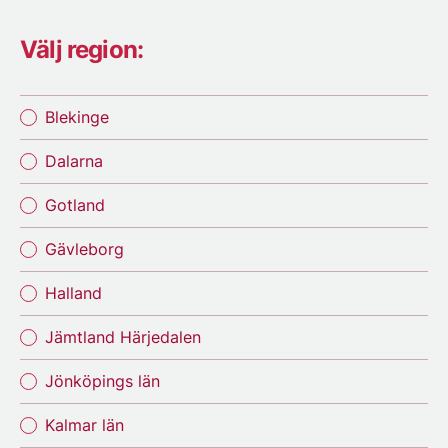
Välj region:
Blekinge
Dalarna
Gotland
Gävleborg
Halland
Jämtland Härjedalen
Jönköpings län
Kalmar län