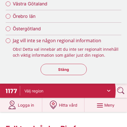
Västra Götaland
Örebro län
Östergötland
Jag vill inte se någon regional information
Obs! Detta val innebär att du inte ser regionalt innehåll
och viktig information som gäller just din region.
Stäng regionsväljaren
Stäng
Välj
region
Till startsidan för 1177
på 1177.se
på 1177.se
Meny
Logga in
Hitta vård