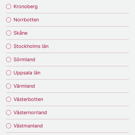
Kronoberg
Norrbotten
Skåne
Stockholms län
Sörmland
Uppsala län
Värmland
Västerbotten
Västernorrland
Västmanland