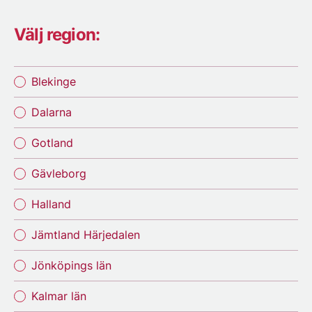
Välj region:
Blekinge
Dalarna
Gotland
Gävleborg
Halland
Jämtland Härjedalen
Jönköpings län
Kalmar län