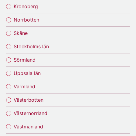
Kronoberg
Norrbotten
Skåne
Stockholms län
Sörmland
Uppsala län
Värmland
Västerbotten
Västernorrland
Västmanland