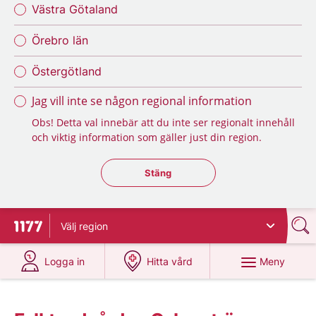
Västra Götaland
Örebro län
Östergötland
Jag vill inte se någon regional information
Obs! Detta val innebär att du inte ser regionalt innehåll
och viktig information som gäller just din region.
Stäng regionsväljaren
Stäng
Välj
region
Till startsidan för 1177
på 1177.se
på 1177.se
Meny
Logga in
Hitta vård