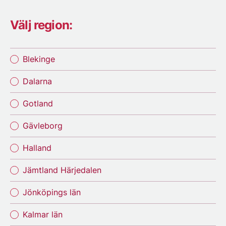
Välj region:
Blekinge
Dalarna
Gotland
Gävleborg
Halland
Jämtland Härjedalen
Jönköpings län
Kalmar län