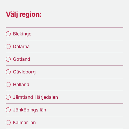
Välj region:
Blekinge
Dalarna
Gotland
Gävleborg
Halland
Jämtland Härjedalen
Jönköpings län
Kalmar län