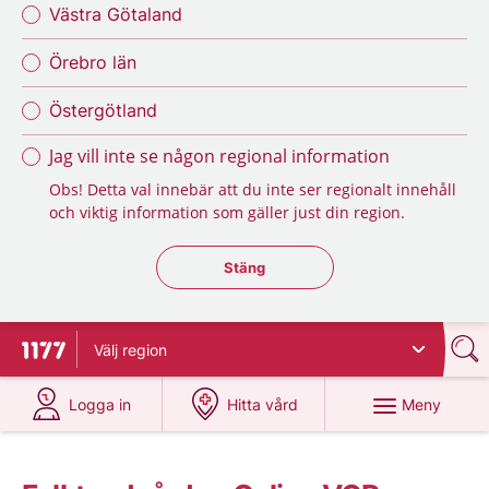
Västra Götaland
Örebro län
Östergötland
Jag vill inte se någon regional information
Obs! Detta val innebär att du inte ser regionalt innehåll
och viktig information som gäller just din region.
Stäng regionsväljaren
Stäng
Välj
region
Till startsidan för 1177
på 1177.se
på 1177.se
Meny
Logga in
Hitta vård