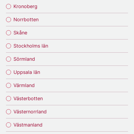
Kronoberg
Norrbotten
Skåne
Stockholms län
Sörmland
Uppsala län
Värmland
Västerbotten
Västernorrland
Västmanland