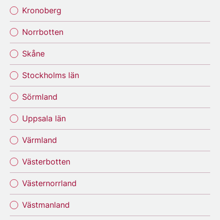
Kronoberg
Norrbotten
Skåne
Stockholms län
Sörmland
Uppsala län
Värmland
Västerbotten
Västernorrland
Västmanland