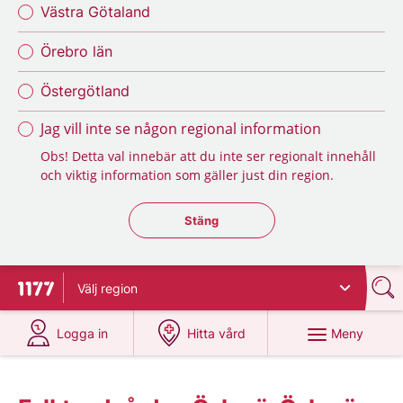
Västra Götaland
Örebro län
Östergötland
Jag vill inte se någon regional information
Obs! Detta val innebär att du inte ser regionalt innehåll
och viktig information som gäller just din region.
Stäng regionsväljaren
Stäng
Välj
region
Till startsidan för 1177
på 1177.se
på 1177.se
Meny
Logga in
Hitta vård