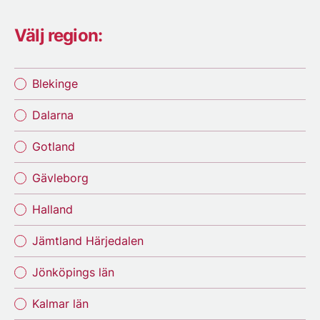
Välj region:
Blekinge
Dalarna
Gotland
Gävleborg
Halland
Jämtland Härjedalen
Jönköpings län
Kalmar län