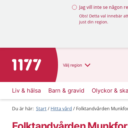
Jag vill inte se någon 
Obs! Detta val innebär att
just din region.
Till startsidan för 1177
Välj
region
Liv & hälsa
Barn & gravid
Olyckor & sk
Du är här:
Start
Hitta vård
Folktandvården Munkfo
Folktandvården Munkfor