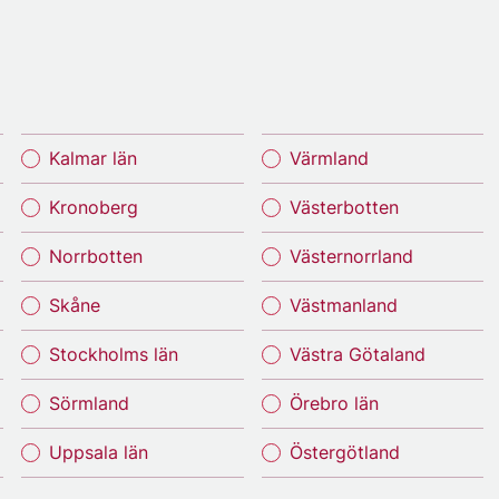
Kalmar län
Värmland
Kronoberg
Västerbotten
Norrbotten
Västernorrland
Skåne
Västmanland
Stockholms län
Västra Götaland
Sörmland
Örebro län
Uppsala län
Östergötland