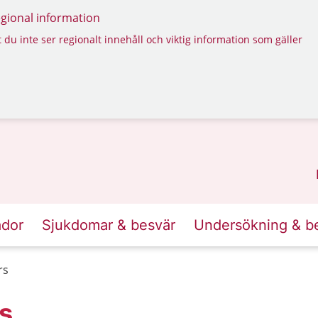
regional information
 du inte ser regionalt innehåll och viktig information som gäller
ador
Sjukdomar & besvär
Undersökning & b
rs
s