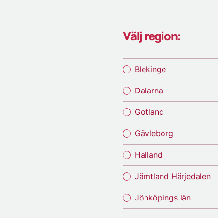
Välj region:
Blekinge
Dalarna
Gotland
Gävleborg
Halland
Jämtland Härjedalen
Jönköpings län