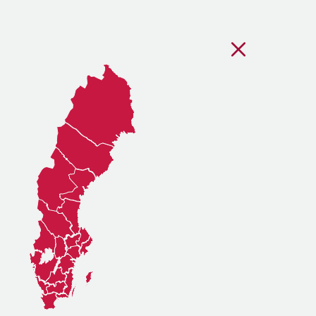
Stäng regionsvälj