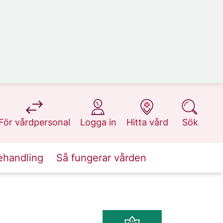
på 1177.se
på 1177.se
på 1177.se
på 1177.se
För vårdpersonal
Logga in
Hitta vård
Sök
ehandling
Så fungerar vården