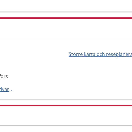
Större karta och reseplaner
fors
https://regionvarmland.se/tandvard/vara-kliniker/allmantandvard/munkfors