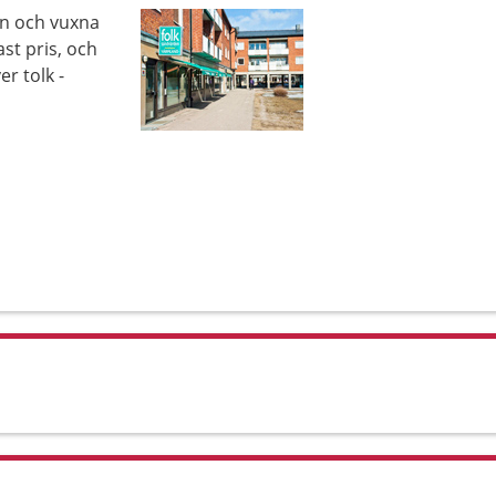
rn och vuxna
ast pris, och
r tolk -