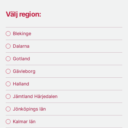
Välj region:
Blekinge
Dalarna
Gotland
Gävleborg
Halland
Jämtland Härjedalen
Jönköpings län
Kalmar län