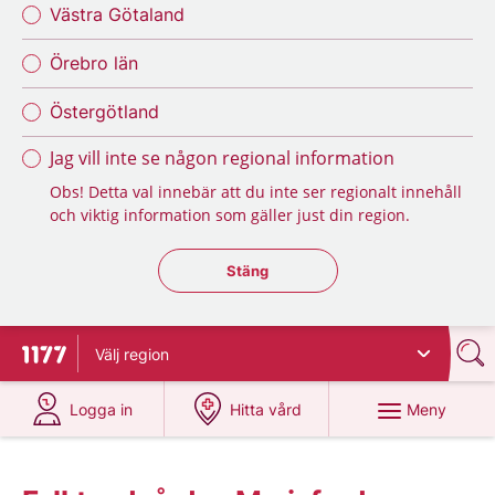
Västra Götaland
Örebro län
Östergötland
Jag vill inte se någon regional information
Obs! Detta val innebär att du inte ser regionalt innehåll
och viktig information som gäller just din region.
Stäng regionsväljaren
Stäng
Välj
region
Till startsidan för 1177
på 1177.se
på 1177.se
Meny
Logga in
Hitta vård