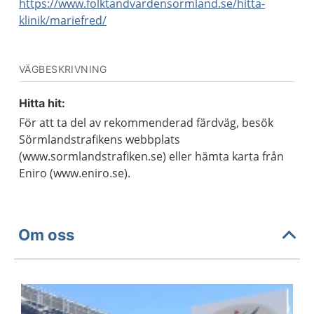
https://www.folktandvardensormland.se/hitta-
klinik/mariefred/
VÄGBESKRIVNING
Hitta hit:
För att ta del av rekommenderad färdväg, besök
Sörmlandstrafikens webbplats
(www.sormlandstrafiken.se) eller hämta karta från
Eniro (www.eniro.se).
Om oss