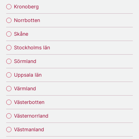
Kronoberg
Norrbotten
Skåne
Stockholms län
Sörmland
Uppsala län
Värmland
Västerbotten
Västernorrland
Västmanland