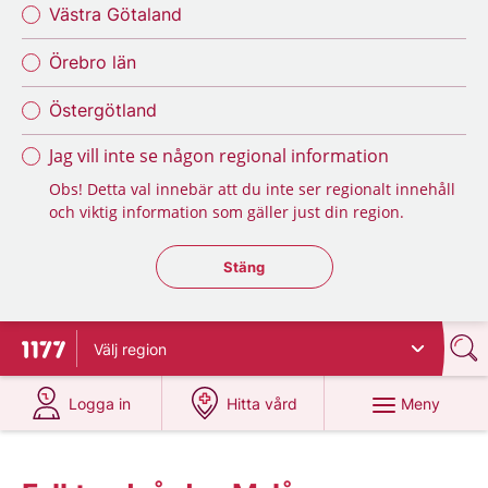
Västra Götaland
Örebro län
Östergötland
Jag vill inte se någon regional information
Obs! Detta val innebär att du inte ser regionalt innehåll
och viktig information som gäller just din region.
Stäng regionsväljaren
Stäng
Välj
region
Till startsidan för 1177
på 1177.se
på 1177.se
Meny
Logga in
Hitta vård