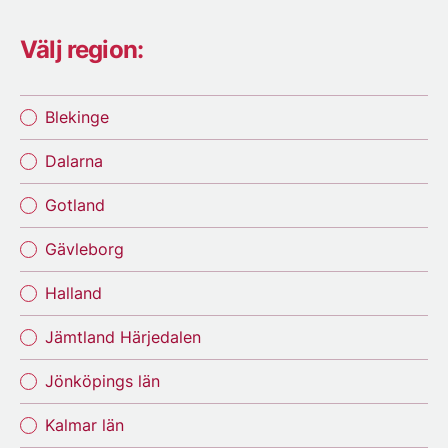
Välj region:
Blekinge
Dalarna
Gotland
Gävleborg
Halland
Jämtland Härjedalen
Jönköpings län
Kalmar län