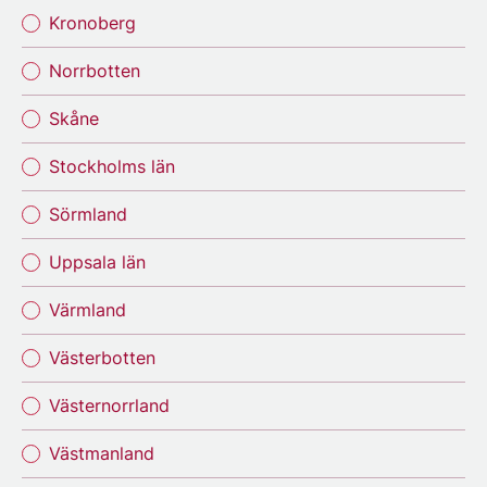
Kronoberg
Norrbotten
Skåne
Stockholms län
Sörmland
Uppsala län
Värmland
Västerbotten
Västernorrland
Västmanland