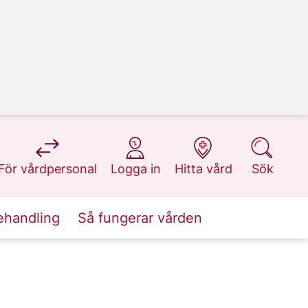
på 1177.se
på 1177.se
på 1177.se
på 1177.se
För vårdpersonal
Logga in
Hitta vård
Sök
ehandling
Så fungerar vården