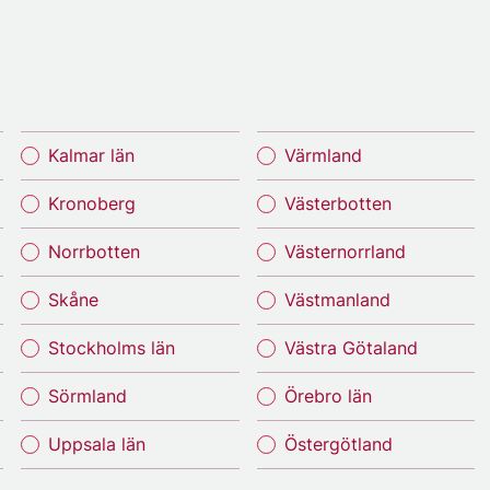
Kalmar län
Värmland
Kronoberg
Västerbotten
Norrbotten
Västernorrland
Skåne
Västmanland
Stockholms län
Västra Götaland
Sörmland
Örebro län
Uppsala län
Östergötland