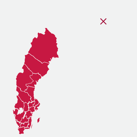
Stäng regionsvälj