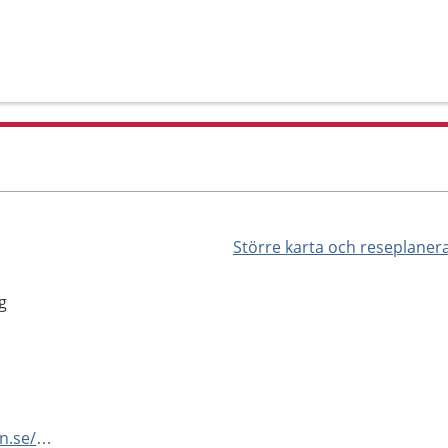
Större karta och reseplaner
g
https://folktandvarden.vgregion.se/lundby