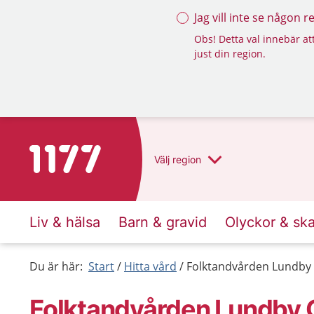
Jag vill inte se någon 
Obs! Detta val innebär att
just din region.
Till startsidan för 1177
Välj
region
Liv & hälsa
Barn & gravid
Olyckor & sk
Du är här:
Start
Hitta vård
Folktandvården Lundby
Folktandvården Lundby 