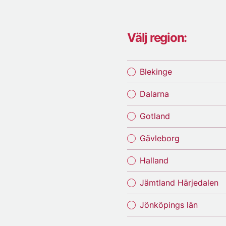
Välj region:
Blekinge
Dalarna
Gotland
Gävleborg
Halland
Jämtland Härjedalen
Jönköpings län