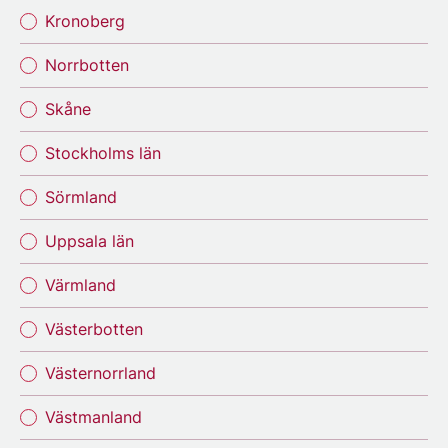
Kronoberg
Norrbotten
Skåne
Stockholms län
Sörmland
Uppsala län
Värmland
Västerbotten
Västernorrland
Västmanland