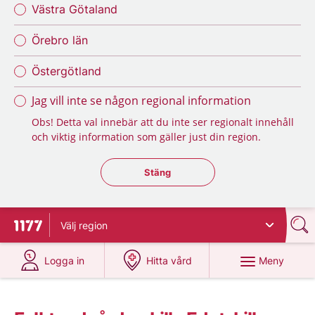
Västra Götaland
Örebro län
Östergötland
Jag vill inte se någon regional information
Obs! Detta val innebär att du inte ser regionalt innehåll
och viktig information som gäller just din region.
Stäng regionsväljaren
Stäng
Välj
region
Till startsidan för 1177
på 1177.se
på 1177.se
Meny
Logga in
Hitta vård