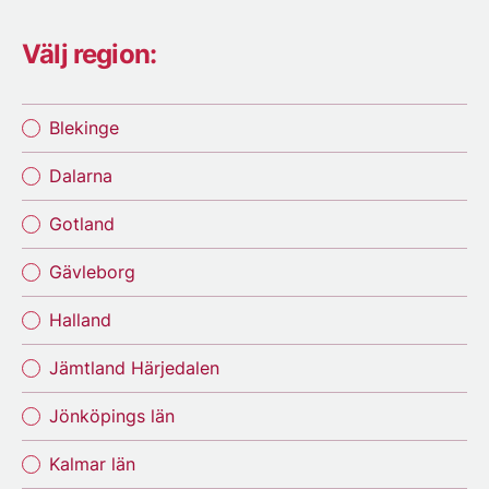
Välj region:
Blekinge
Dalarna
Gotland
Gävleborg
Halland
Jämtland Härjedalen
Jönköpings län
Kalmar län