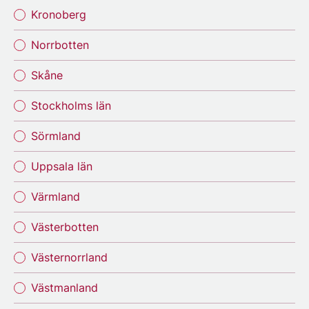
Kronoberg
Norrbotten
Skåne
Stockholms län
Sörmland
Uppsala län
Värmland
Västerbotten
Västernorrland
Västmanland