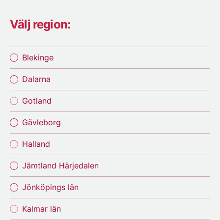
Välj region:
Blekinge
Dalarna
Gotland
Gävleborg
Halland
Jämtland Härjedalen
Jönköpings län
Kalmar län