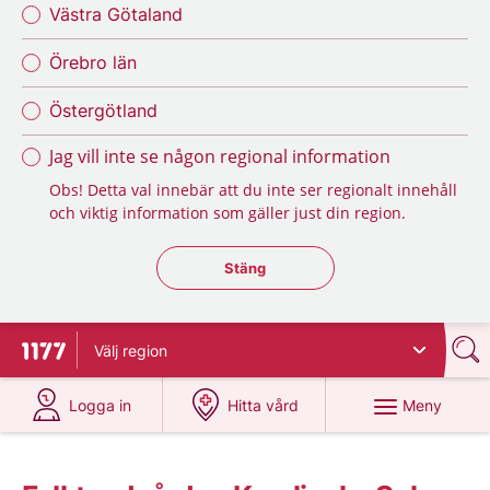
Västra Götaland
Örebro län
Östergötland
Jag vill inte se någon regional information
Obs! Detta val innebär att du inte ser regionalt innehåll
och viktig information som gäller just din region.
Stäng regionsväljaren
Stäng
Välj
region
Till startsidan för 1177
på 1177.se
på 1177.se
Meny
Logga in
Hitta vård