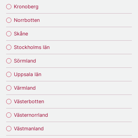
Kronoberg
Norrbotten
Skåne
Stockholms län
Sörmland
Uppsala län
Värmland
Västerbotten
Västernorrland
Västmanland