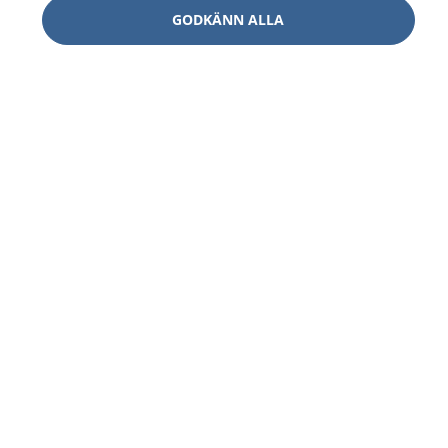
GODKÄNN ALLA
1177
–
tryggt om din hälsa och vård
På 1177.se får du råd om hälsa och information om
sjukdomar och vilka mottagningar du kan kontakta.
Logga in för att läsa din journal och göra dina