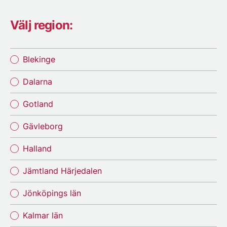
Välj region:
Blekinge
Dalarna
Gotland
Gävleborg
Halland
Jämtland Härjedalen
Jönköpings län
Kalmar län