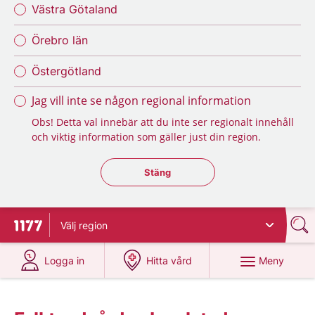
Västra Götaland
Örebro län
Östergötland
Jag vill inte se någon regional information
Obs! Detta val innebär att du inte ser regionalt innehåll
och viktig information som gäller just din region.
Stäng regionsväljaren
Stäng
Välj
region
Till startsidan för 1177
på 1177.se
på 1177.se
Meny
Logga in
Hitta vård