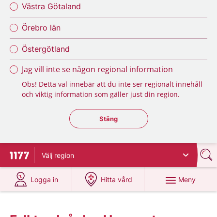
Västra Götaland
Örebro län
Östergötland
Jag vill inte se någon regional information
Obs! Detta val innebär att du inte ser regionalt innehåll
och viktig information som gäller just din region.
Stäng regionsväljaren
Stäng
Välj
region
Till startsidan för 1177
på 1177.se
på 1177.se
Meny
Logga in
Hitta vård