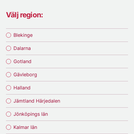
Välj region:
Blekinge
Dalarna
Gotland
Gävleborg
Halland
Jämtland Härjedalen
Jönköpings län
Kalmar län