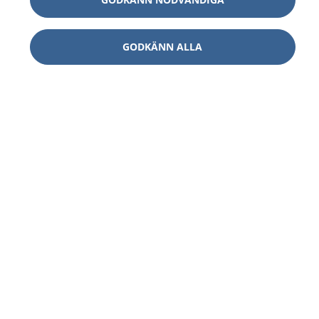
GODKÄNN ALLA
1177
–
tryggt om din hälsa och vård
På 1177.se får du råd om hälsa och information om
sjukdomar och vilka mottagningar du kan kontakta.