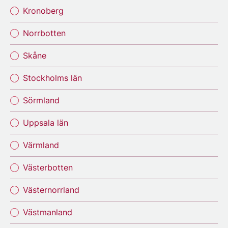
Kronoberg
Norrbotten
Skåne
Stockholms län
Sörmland
Uppsala län
Värmland
Västerbotten
Västernorrland
Västmanland