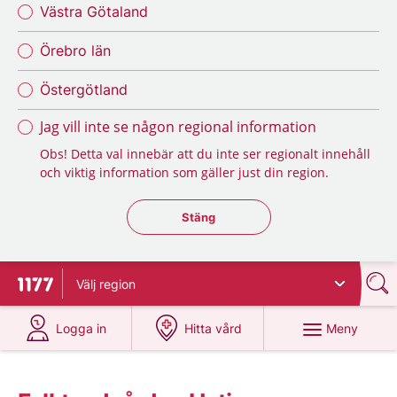
Västra Götaland
Örebro län
Östergötland
Jag vill inte se någon regional information
Obs! Detta val innebär att du inte ser regionalt innehåll
och viktig information som gäller just din region.
Stäng regionsväljaren
Stäng
Välj
region
Till startsidan för 1177
på 1177.se
på 1177.se
Meny
Logga in
Hitta vård