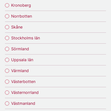
Kronoberg
Norrbotten
Skåne
Stockholms län
Sörmland
Uppsala län
Värmland
Västerbotten
Västernorrland
Västmanland