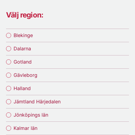
Välj region:
Blekinge
Dalarna
Gotland
Gävleborg
Halland
Jämtland Härjedalen
Jönköpings län
Kalmar län