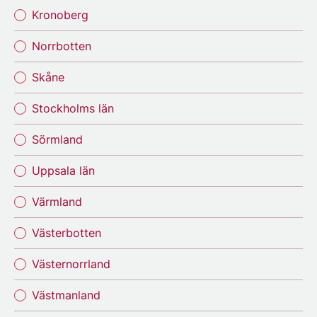
Kronoberg
Norrbotten
Skåne
Stockholms län
Sörmland
Uppsala län
Värmland
Västerbotten
Västernorrland
Västmanland