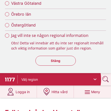
Västra Götaland
Örebro län
Östergötland
Jag vill inte se någon regional information
Obs! Detta val innebär att du inte ser regionalt innehåll
och viktig information som gäller just din region.
Stäng regionsväljaren
Stäng
Välj
region
Till startsidan för 1177
på 1177.se
på 1177.se
Meny
Logga in
Hitta vård