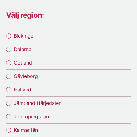
Välj region:
Blekinge
Dalarna
Gotland
Gävleborg
Halland
Jämtland Härjedalen
Jönköpings län
Kalmar län