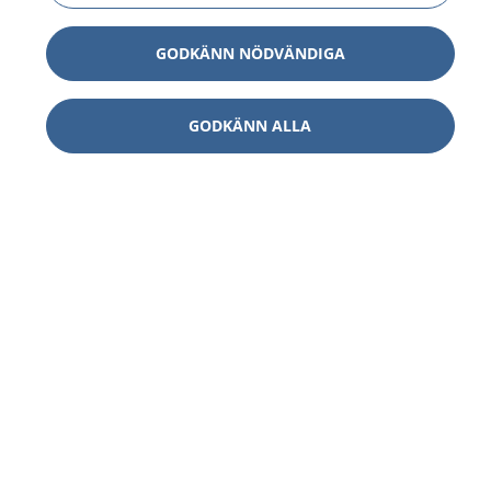
GODKÄNN NÖDVÄNDIGA
GODKÄNN ALLA
1177
–
tryggt om din hälsa och vård