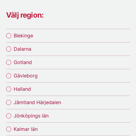
Välj region:
Blekinge
Dalarna
Gotland
Gävleborg
Halland
Jämtland Härjedalen
Jönköpings län
Kalmar län