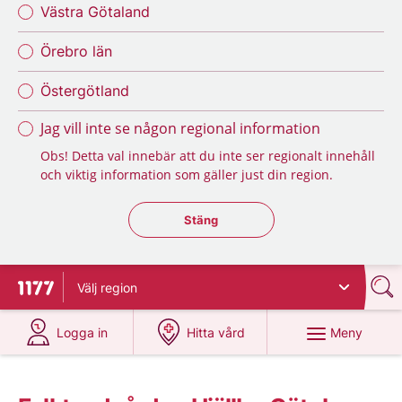
Västra Götaland
Örebro län
Östergötland
Jag vill inte se någon regional information
Obs! Detta val innebär att du inte ser regionalt innehåll
och viktig information som gäller just din region.
Stäng regionsväljaren
Stäng
Välj
region
Till startsidan för 1177
på 1177.se
på 1177.se
Meny
Logga in
Hitta vård