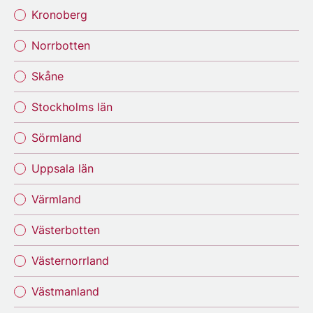
Kronoberg
Norrbotten
Skåne
Stockholms län
Sörmland
Uppsala län
Värmland
Västerbotten
Västernorrland
Västmanland