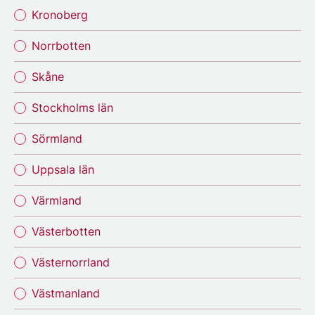
Kronoberg
Norrbotten
Skåne
Stockholms län
Sörmland
Uppsala län
Värmland
Västerbotten
Västernorrland
Västmanland