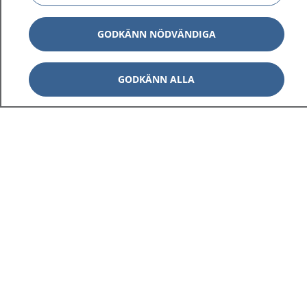
GODKÄNN NÖDVÄNDIGA
GODKÄNN ALLA
1177
–
tryggt om din hälsa och vård
På 1177.se får du råd om hälsa och information om
sjukdomar och vilka mottagningar du kan kontakta.
Logga in för att läsa din journal och göra dina
vårdärenden. Ring telefonnummer 1177 för