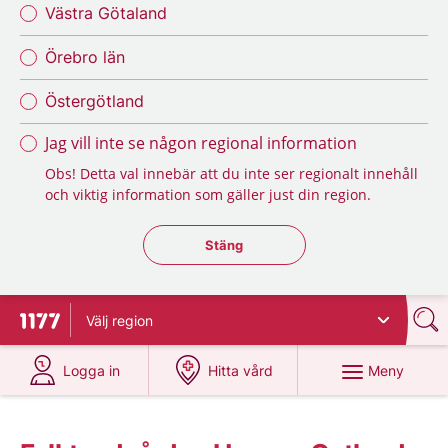
Västra Götaland
Örebro län
Östergötland
Jag vill inte se någon regional information
Obs! Detta val innebär att du inte ser regionalt innehåll
och viktig information som gäller just din region.
Stäng regionsväljaren
Stäng
Välj
region
Till startsidan för 1177
på 1177.se
på 1177.se
Meny
Logga in
Hitta vård