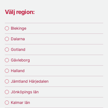
Välj region:
Blekinge
Dalarna
Gotland
Gävleborg
Halland
Jämtland Härjedalen
Jönköpings län
Kalmar län