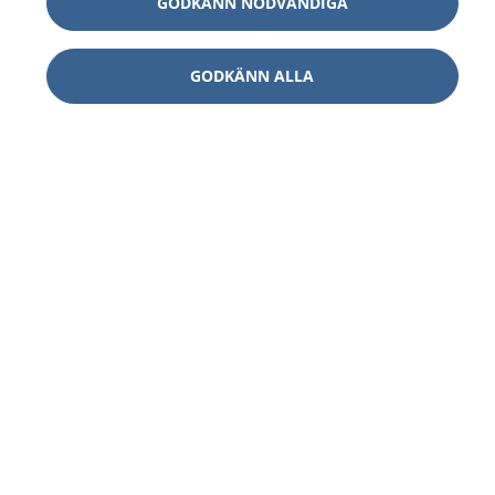
GODKÄNN NÖDVÄNDIGA
GODKÄNN ALLA
1177
–
tryggt om din hälsa och vård
På 1177.se får du råd om hälsa och information om
sjukdomar och vilka mottagningar du kan kontakta.
Logga in för att läsa din journal och göra dina
vårdärenden. Ring telefonnummer 1177 för
sjukvårdsrådgivning dygnet runt.
1177 ger dig råd när du vill må bättre.