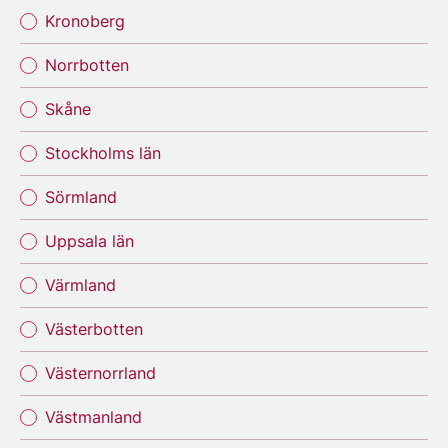
Kronoberg
Norrbotten
Skåne
Stockholms län
Sörmland
Uppsala län
Värmland
Västerbotten
Västernorrland
Västmanland