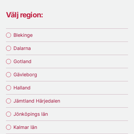
Välj region:
Blekinge
Dalarna
Gotland
Gävleborg
Halland
Jämtland Härjedalen
Jönköpings län
Kalmar län