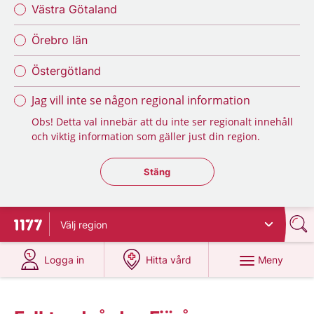
Västra Götaland
Örebro län
Östergötland
Jag vill inte se någon regional information
Obs! Detta val innebär att du inte ser regionalt innehåll
och viktig information som gäller just din region.
Stäng regionsväljaren
Stäng
Välj
region
Till startsidan för 1177
på 1177.se
på 1177.se
Meny
Logga in
Hitta vård