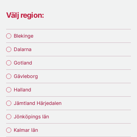
Välj region:
Blekinge
Dalarna
Gotland
Gävleborg
Halland
Jämtland Härjedalen
Jönköpings län
Kalmar län