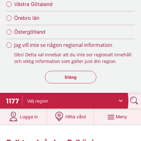
Västra Götaland
Örebro län
Östergötland
Jag vill inte se någon regional information
Obs! Detta val innebär att du inte ser regionalt innehåll
och viktig information som gäller just din region.
Stäng regionsväljaren
Stäng
Välj
region
Till startsidan för 1177
på 1177.se
på 1177.se
Meny
Logga in
Hitta vård