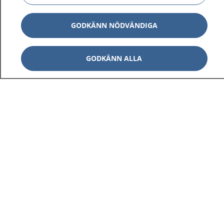
GODKÄNN NÖDVÄNDIGA
GODKÄNN ALLA
1177
–
tryggt om din hälsa och vård