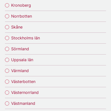
Kronoberg
Norrbotten
Skåne
Stockholms län
Sörmland
Uppsala län
Värmland
Västerbotten
Västernorrland
Västmanland