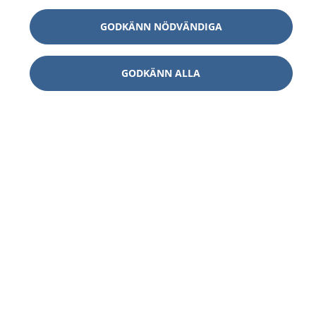
GODKÄNN NÖDVÄNDIGA
GODKÄNN ALLA
1177
–
tryggt om din hälsa och vård