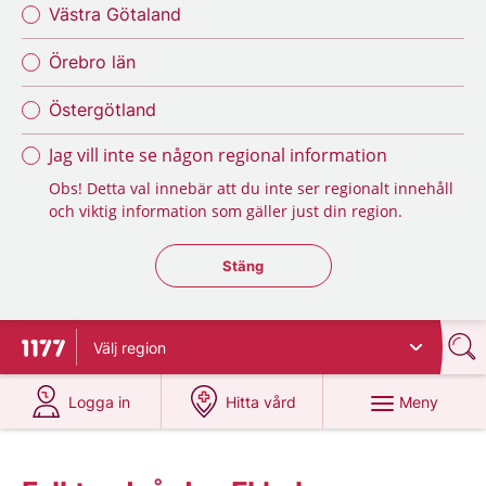
Västra Götaland
Örebro län
Östergötland
Jag vill inte se någon regional information
Obs! Detta val innebär att du inte ser regionalt innehåll
och viktig information som gäller just din region.
Stäng regionsväljaren
Stäng
Välj
region
Till startsidan för 1177
på 1177.se
på 1177.se
Meny
Logga in
Hitta vård