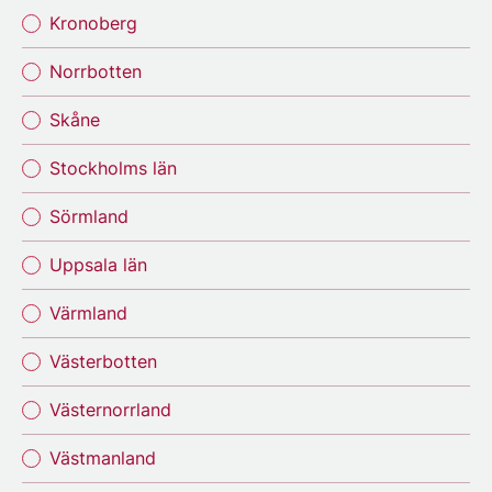
Kronoberg
Norrbotten
Skåne
Stockholms län
Sörmland
Uppsala län
Värmland
Västerbotten
Västernorrland
Västmanland