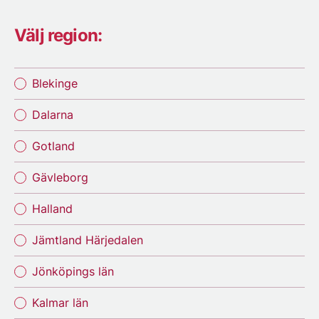
Välj region:
Blekinge
Dalarna
Gotland
Gävleborg
Halland
Jämtland Härjedalen
Jönköpings län
Kalmar län