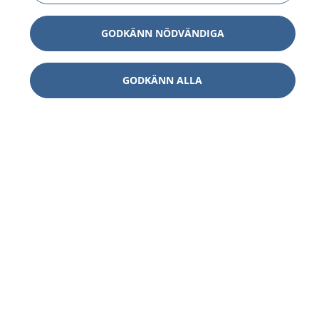
GODKÄNN NÖDVÄNDIGA
GODKÄNN ALLA
1177
–
tryggt om din hälsa och vård