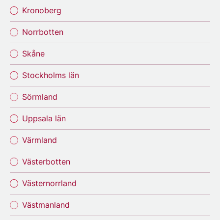
Kronoberg
Norrbotten
Skåne
Stockholms län
Sörmland
Uppsala län
Värmland
Västerbotten
Västernorrland
Västmanland