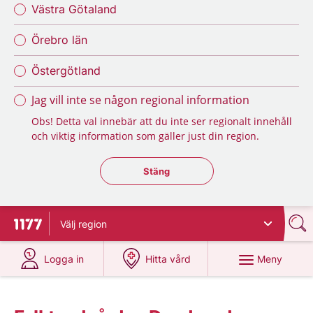
Västra Götaland
Örebro län
Östergötland
Jag vill inte se någon regional information
Obs! Detta val innebär att du inte ser regionalt innehåll
och viktig information som gäller just din region.
Stäng regionsväljaren
Stäng
Välj
region
Till startsidan för 1177
på 1177.se
på 1177.se
Meny
Logga in
Hitta vård