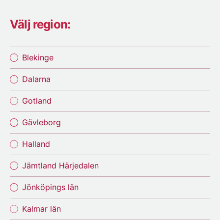
Välj region:
Blekinge
Dalarna
Gotland
Gävleborg
Halland
Jämtland Härjedalen
Jönköpings län
Kalmar län