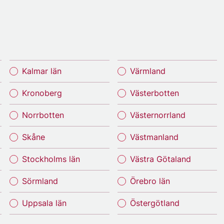
Kalmar län
Värmland
Kronoberg
Västerbotten
Norrbotten
Västernorrland
Skåne
Västmanland
Stockholms län
Västra Götaland
Sörmland
Örebro län
Uppsala län
Östergötland