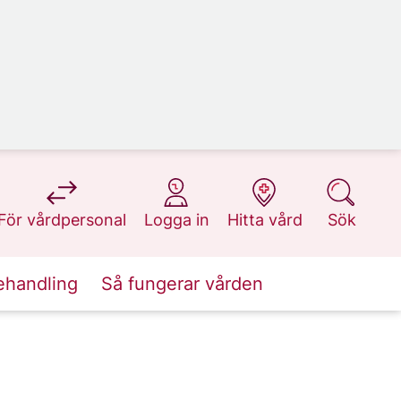
på 1177.se
på 1177.se
på 1177.se
på 1177.se
För vårdpersonal
Logga in
Hitta vård
Sök
ehandling
Så fungerar vården