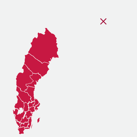
Stäng regionsvälj