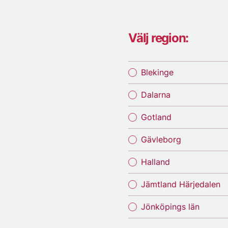
Välj region:
Blekinge
Dalarna
Gotland
Gävleborg
Halland
Jämtland Härjedalen
Jönköpings län