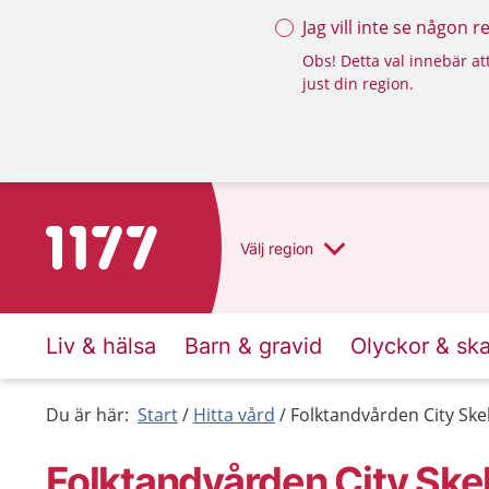
Jag vill inte se någon 
Obs! Detta val innebär att
just din region.
Till startsidan för 1177
Välj
region
Liv & hälsa
Barn & gravid
Olyckor & sk
Du är här:
Start
Hitta vård
Folktandvården City Skel
Folktandvården City Skel