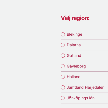
Välj region:
Blekinge
Dalarna
Gotland
Gävleborg
Halland
Jämtland Härjedalen
Jönköpings län