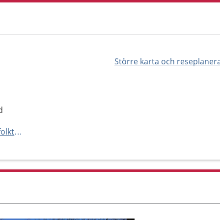
Större karta och reseplaner
d
https://www.regionhalland.se/folktandvarden-halland/