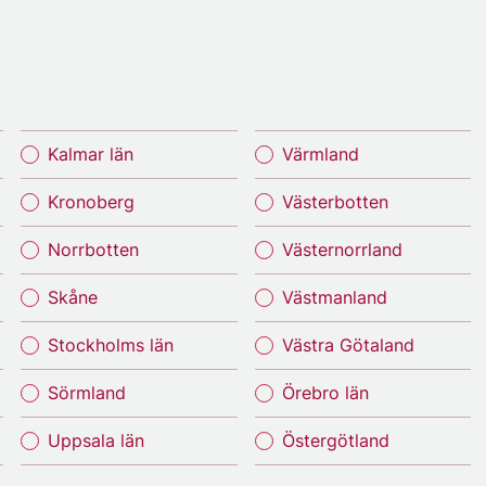
Kalmar län
Värmland
Kronoberg
Västerbotten
Norrbotten
Västernorrland
Skåne
Västmanland
Stockholms län
Västra Götaland
Sörmland
Örebro län
Uppsala län
Östergötland