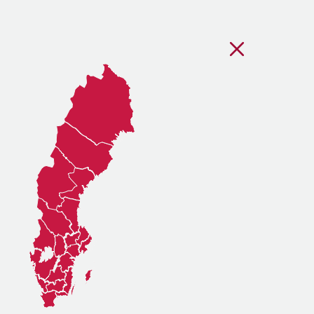
Stäng regionsvälj