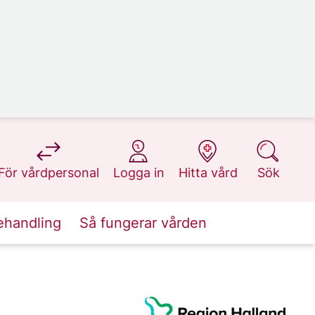
på 1177.se
på 1177.se
på 1177.se
på 1177.se
För vårdpersonal
Logga in
Hitta vård
Sök
ehandling
Så fungerar vården