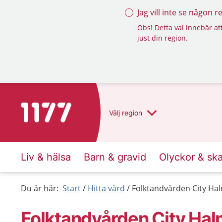
Jag vill inte se någon 
Obs! Detta val innebär att
just din region.
Till startsidan för 1177
Välj
region
Liv & hälsa
Barn & gravid
Olyckor & sk
Du är här:
Start
Hitta vård
Folktandvården City Ha
Folktandvården City Ha