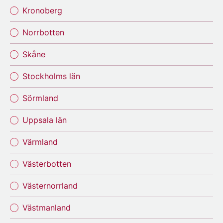
Kronoberg
Norrbotten
Skåne
Stockholms län
Sörmland
Uppsala län
Värmland
Västerbotten
Västernorrland
Västmanland