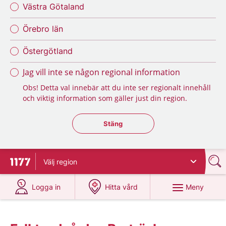
Västra Götaland
Örebro län
Östergötland
Jag vill inte se någon regional information
Obs! Detta val innebär att du inte ser regionalt innehåll
och viktig information som gäller just din region.
Stäng regionsväljaren
Stäng
Välj
region
Till startsidan för 1177
på 1177.se
på 1177.se
Meny
Logga in
Hitta vård