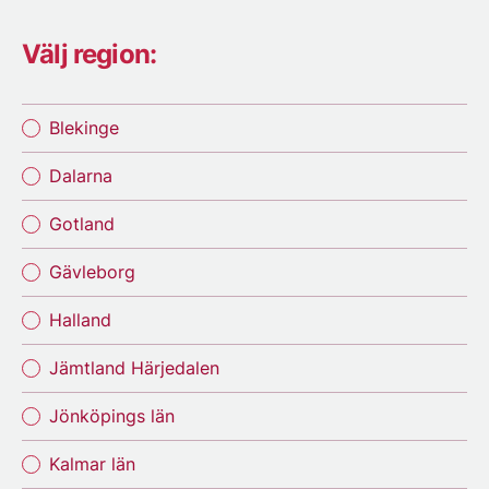
Välj region:
Blekinge
Dalarna
Gotland
Gävleborg
Halland
Jämtland Härjedalen
Jönköpings län
Kalmar län