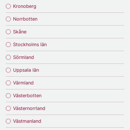
Kronoberg
Norrbotten
Skåne
Stockholms län
Sörmland
Uppsala län
Värmland
Västerbotten
Västernorrland
Västmanland