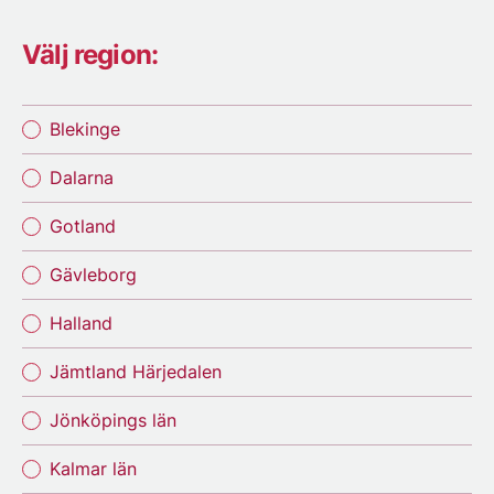
Välj region:
Blekinge
Dalarna
Gotland
Gävleborg
Halland
Jämtland Härjedalen
Jönköpings län
Kalmar län