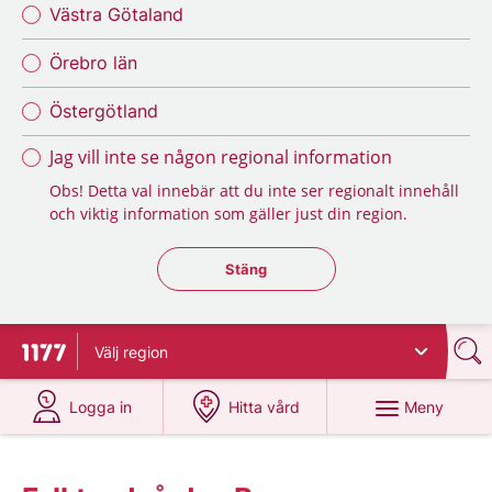
Västra Götaland
Örebro län
Östergötland
Jag vill inte se någon regional information
Obs! Detta val innebär att du inte ser regionalt innehåll
och viktig information som gäller just din region.
Stäng regionsväljaren
Stäng
Välj
region
Till startsidan för 1177
på 1177.se
på 1177.se
Meny
Logga in
Hitta vård