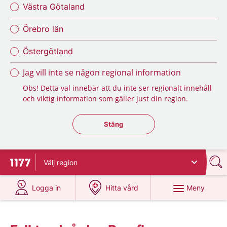
Västra Götaland
Örebro län
Östergötland
Jag vill inte se någon regional information
Obs! Detta val innebär att du inte ser regionalt innehåll
och viktig information som gäller just din region.
Stäng regionsväljaren
Stäng
Välj
region
Till startsidan för 1177
på 1177.se
på 1177.se
Meny
Logga in
Hitta vård