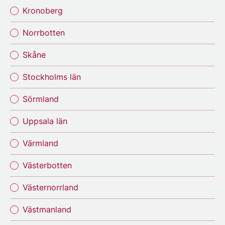
Kronoberg
Norrbotten
Skåne
Stockholms län
Sörmland
Uppsala län
Värmland
Västerbotten
Västernorrland
Västmanland