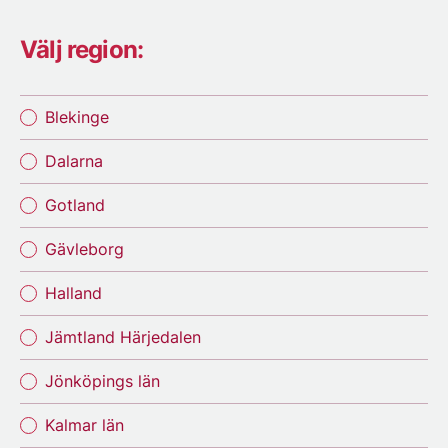
Välj region:
Blekinge
Dalarna
Gotland
Gävleborg
Halland
Jämtland Härjedalen
Jönköpings län
Kalmar län