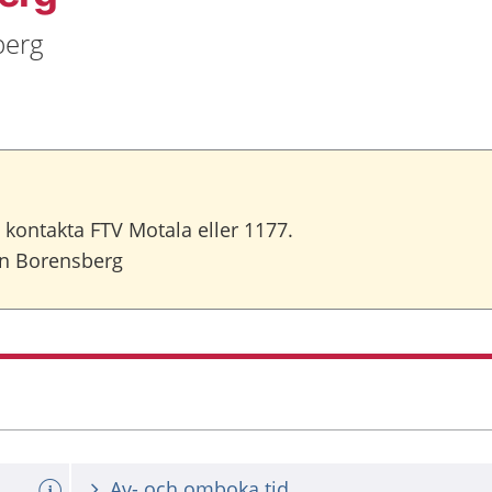
berg
 kontakta FTV Motala eller 1177.
en Borensberg
Av- och omboka tid