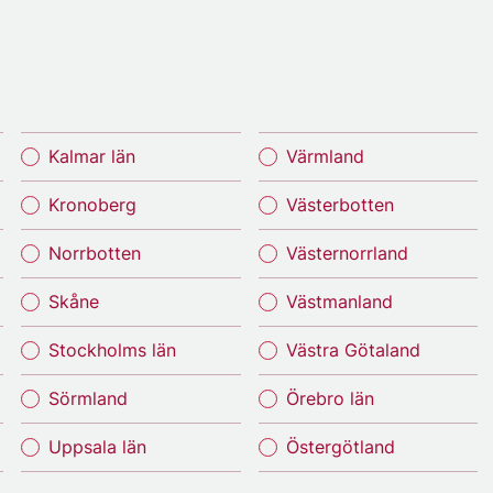
Kalmar län
Värmland
Kronoberg
Västerbotten
Norrbotten
Västernorrland
Skåne
Västmanland
Stockholms län
Västra Götaland
Sörmland
Örebro län
Uppsala län
Östergötland