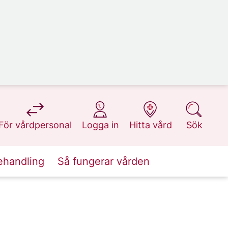
på 1177.se
på 1177.se
på 1177.se
på 1177.se
För vårdpersonal
Logga in
Hitta vård
Sök
ehandling
Så fungerar vården