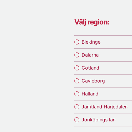
Välj region:
Blekinge
Dalarna
Gotland
Gävleborg
Halland
Jämtland Härjedalen
Jönköpings län