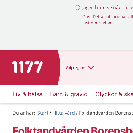
Jag vill inte se någon 
Obs! Detta val innebär att
just din region.
Till startsidan för 1177
Välj
region
Liv & hälsa
Barn & gravid
Olyckor & sk
Du är här:
Start
Hitta vård
Folktandvården Borens
Folktandvården Borensb