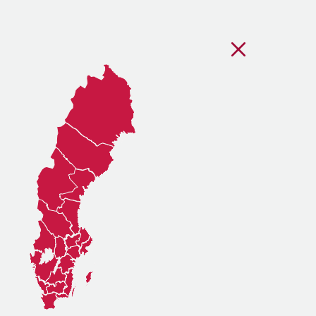
Stäng regionsvälj