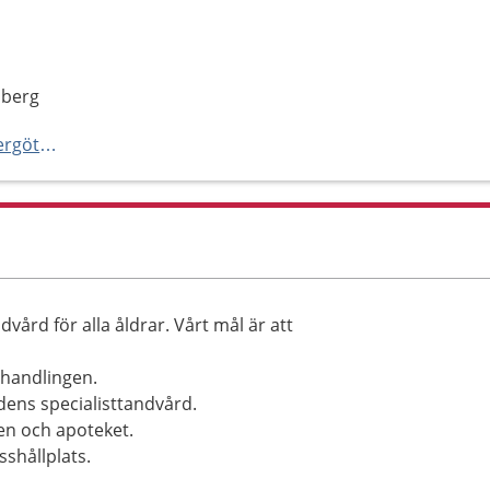
sberg
http://www.folktandvårdenöstergötland.se
ård för alla åldrar. Vårt mål är att
ehandlingen.
ens specialisttandvård.
en och apoteket.
sshållplats.