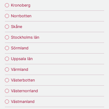
Kronoberg
Norrbotten
Skåne
Stockholms län
Sörmland
Uppsala län
Värmland
Västerbotten
Västernorrland
Västmanland