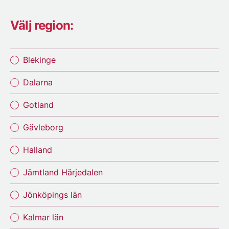
Välj region:
Blekinge
Dalarna
Gotland
Gävleborg
Halland
Jämtland Härjedalen
Jönköpings län
Kalmar län