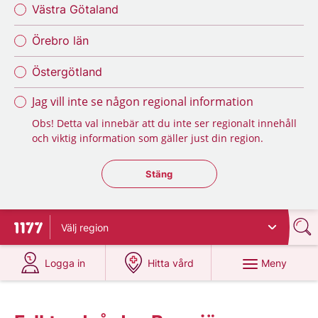
Västra Götaland
Örebro län
Östergötland
Jag vill inte se någon regional information
Obs! Detta val innebär att du inte ser regionalt innehåll
och viktig information som gäller just din region.
Stäng regionsväljaren
Stäng
Välj
region
Till startsidan för 1177
på 1177.se
på 1177.se
Meny
Logga in
Hitta vård