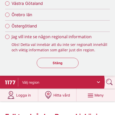
Västra Götaland
Örebro län
Östergötland
Jag vill inte se någon regional information
Obs! Detta val innebär att du inte ser regionalt innehåll
och viktig information som gäller just din region.
Stäng regionsväljaren
Stäng
Välj
region
Till startsidan för 1177
på 1177.se
på 1177.se
Meny
Logga in
Hitta vård