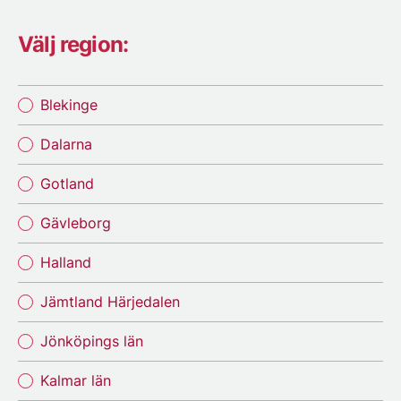
Välj region:
Blekinge
Dalarna
Gotland
Gävleborg
Halland
Jämtland Härjedalen
Jönköpings län
Kalmar län