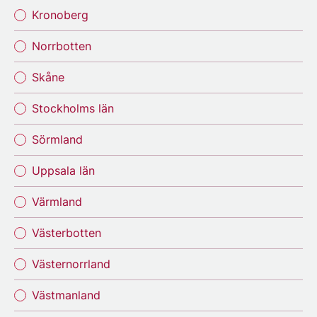
Kronoberg
Norrbotten
Skåne
Stockholms län
Sörmland
Uppsala län
Värmland
Västerbotten
Västernorrland
Västmanland