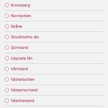
Kronoberg
Norrbotten
Skåne
Stockholms län
Sörmland
Uppsala län
Värmland
Västerbotten
Västernorrland
Västmanland