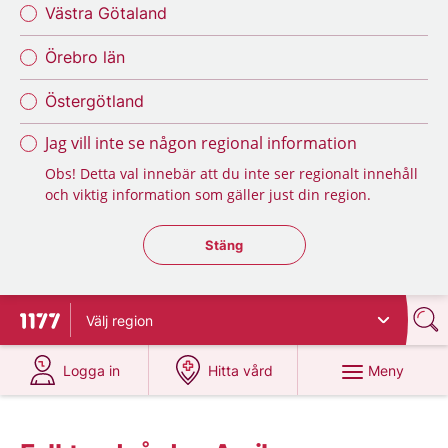
Västra Götaland
Örebro län
Östergötland
Jag vill inte se någon regional information
Obs! Detta val innebär att du inte ser regionalt innehåll
och viktig information som gäller just din region.
Stäng regionsväljaren
Stäng
Välj
region
Till startsidan för 1177
på 1177.se
på 1177.se
Meny
Logga in
Hitta vård