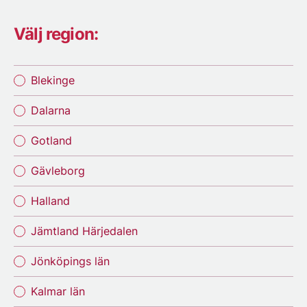
Välj region:
Blekinge
Dalarna
Gotland
Gävleborg
Halland
Jämtland Härjedalen
Jönköpings län
Kalmar län