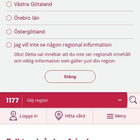
Västra Götaland
Örebro län
Östergötland
Jag vill inte se någon regional information
Obs! Detta val innebär att du inte ser regionalt innehåll
och viktig information som gäller just din region.
Stäng regionsväljaren
Stäng
Välj
region
Till startsidan för 1177
på 1177.se
på 1177.se
Meny
Logga in
Hitta vård