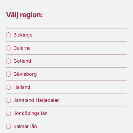
Välj region:
Blekinge
Dalarna
Gotland
Gävleborg
Halland
Jämtland Härjedalen
Jönköpings län
Kalmar län