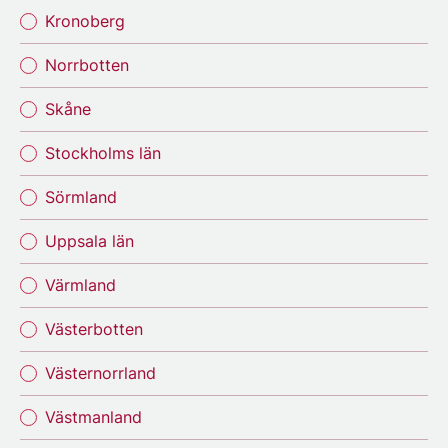
Kronoberg
Norrbotten
Skåne
Stockholms län
Sörmland
Uppsala län
Värmland
Västerbotten
Västernorrland
Västmanland