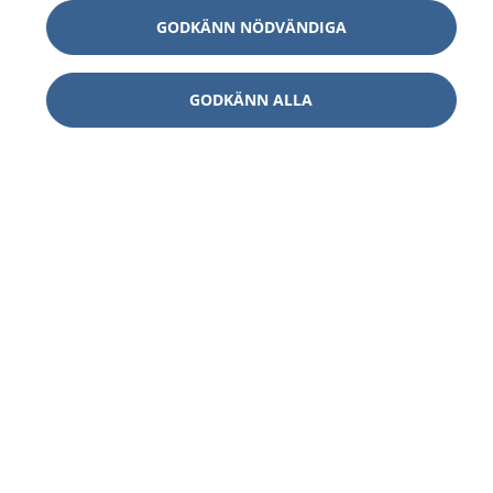
GODKÄNN NÖDVÄNDIGA
GODKÄNN ALLA
1177
–
tryggt om din hälsa och vård
På 1177.se får du råd om hälsa och information om
sjukdomar och vilka mottagningar du kan kontakta.
Logga in för att läsa din journal och göra dina
vårdärenden. Ring telefonnummer 1177 för
sjukvårdsrådgivning dygnet runt.