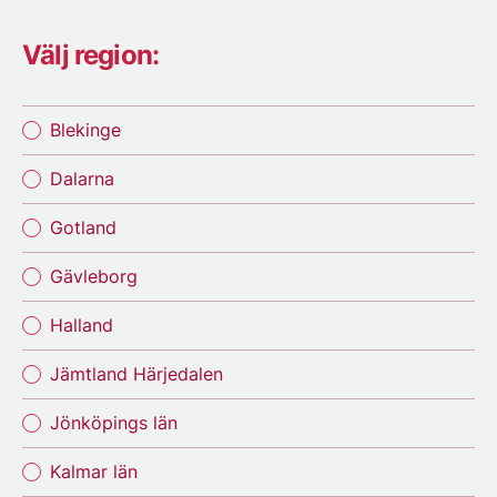
Välj region:
Blekinge
Dalarna
Gotland
Gävleborg
Halland
Jämtland Härjedalen
Jönköpings län
Kalmar län