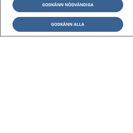
GODKÄNN NÖDVÄNDIGA
GODKÄNN ALLA
1177
–
tryggt om din hälsa och vård
På 1177.se får du råd om hälsa och information om