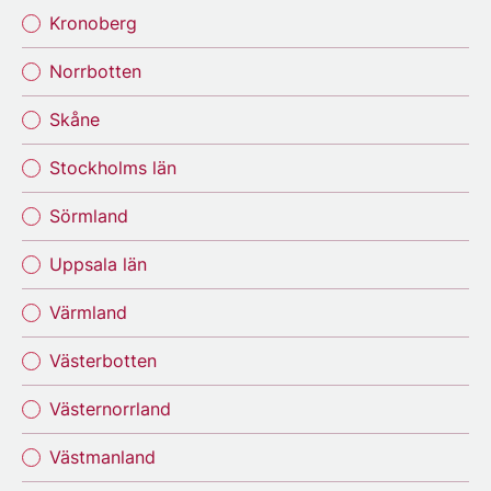
Kronoberg
Norrbotten
Skåne
Stockholms län
Sörmland
Uppsala län
Värmland
Västerbotten
Västernorrland
Västmanland