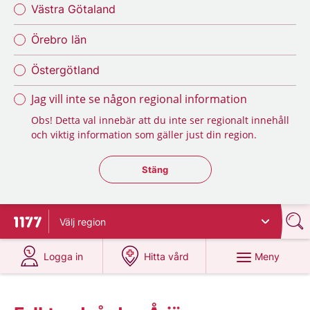
Västra Götaland
Örebro län
Östergötland
Jag vill inte se någon regional information
Obs! Detta val innebär att du inte ser regionalt innehåll
och viktig information som gäller just din region.
Stäng regionsväljaren
Stäng
Välj
region
Till startsidan för 1177
på 1177.se
på 1177.se
Meny
Logga in
Hitta vård