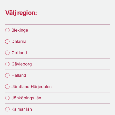
Välj region:
Blekinge
Dalarna
Gotland
Gävleborg
Halland
Jämtland Härjedalen
Jönköpings län
Kalmar län