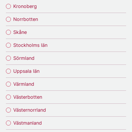
Kronoberg
Norrbotten
Skåne
Stockholms län
Sörmland
Uppsala län
Värmland
Västerbotten
Västernorrland
Västmanland