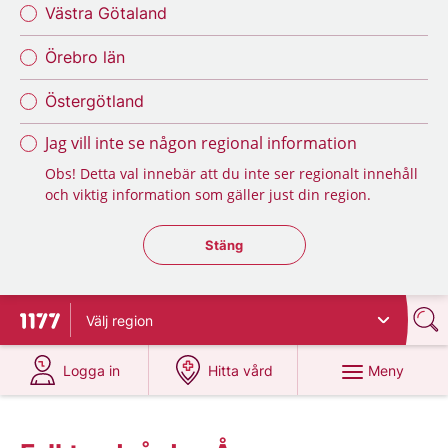
Västra Götaland
Örebro län
Östergötland
Jag vill inte se någon regional information
Obs! Detta val innebär att du inte ser regionalt innehåll
och viktig information som gäller just din region.
Stäng regionsväljaren
Stäng
Välj
region
Till startsidan för 1177
på 1177.se
på 1177.se
Meny
Logga in
Hitta vård