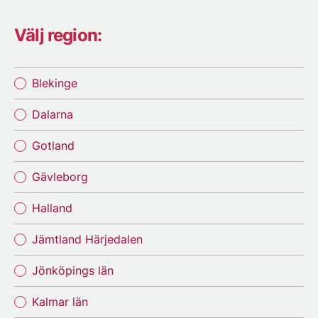
Välj region:
Blekinge
Dalarna
Gotland
Gävleborg
Halland
Jämtland Härjedalen
Jönköpings län
Kalmar län