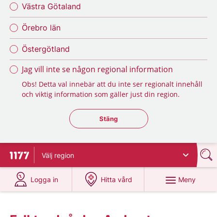
Västra Götaland
Örebro län
Östergötland
Jag vill inte se någon regional information
Obs! Detta val innebär att du inte ser regionalt innehåll
och viktig information som gäller just din region.
Stäng regionsväljaren
Stäng
Välj
region
Till startsidan för 1177
på 1177.se
på 1177.se
Meny
Logga in
Hitta vård