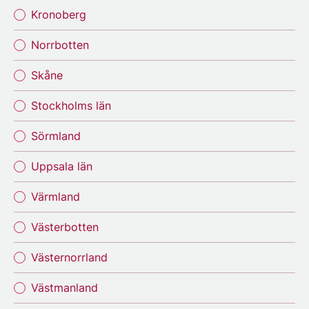
Kronoberg
Norrbotten
Skåne
Stockholms län
Sörmland
Uppsala län
Värmland
Västerbotten
Västernorrland
Västmanland