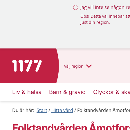
Jag vill inte se någon 
Obs! Detta val innebär att
just din region.
Till startsidan för 1177
Välj
region
Liv & hälsa
Barn & gravid
Olyckor & sk
Du är här:
Start
Hitta vård
Folktandvården Åmotfo
Folktandvården Åmotfor