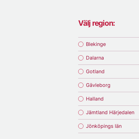
Välj region:
Blekinge
Dalarna
Gotland
Gävleborg
Halland
Jämtland Härjedalen
Jönköpings län