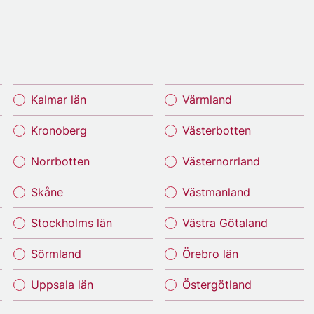
Kalmar län
Värmland
Kronoberg
Västerbotten
Norrbotten
Västernorrland
Skåne
Västmanland
Stockholms län
Västra Götaland
Sörmland
Örebro län
Uppsala län
Östergötland