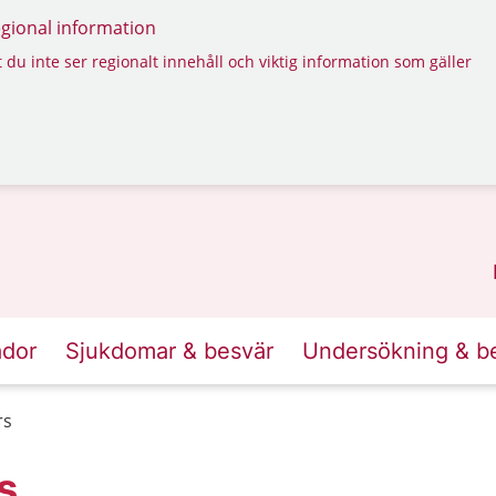
regional information
 du inte ser regionalt innehåll och viktig information som gäller
ador
Sjukdomar & besvär
Undersökning & b
rs
s