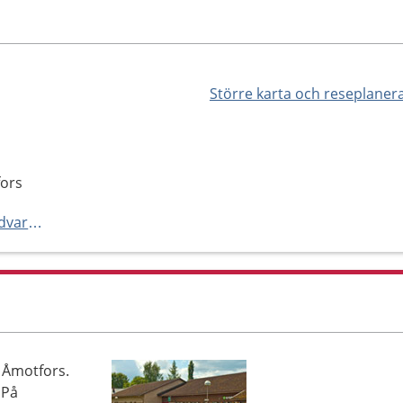
Större karta och reseplaner
fors
https://regionvarmland.se/tandvard/vara-kliniker/allmantandvard/amotfors
 Åmotfors.
 På