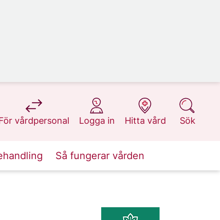
på 1177.se
på 1177.se
på 1177.se
på 1177.se
För vårdpersonal
Logga in
Hitta vård
Sök
ehandling
Så fungerar vården