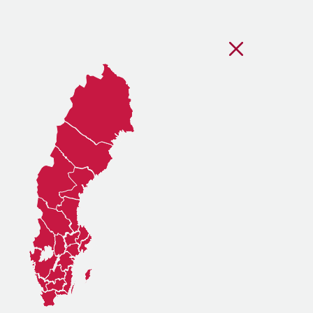
Stäng regionsvälj