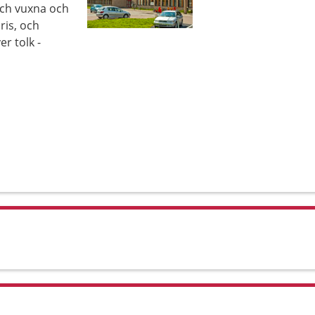
och vuxna och
ris, och
r tolk -