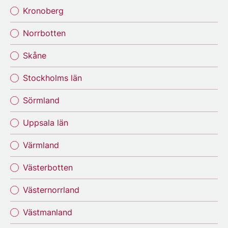
Kronoberg
Norrbotten
Skåne
Stockholms län
Sörmland
Uppsala län
Värmland
Västerbotten
Västernorrland
Västmanland