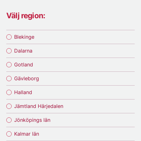
Välj region:
Blekinge
Dalarna
Gotland
Gävleborg
Halland
Jämtland Härjedalen
Jönköpings län
Kalmar län