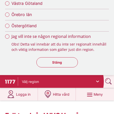
Västra Götaland
Örebro län
Östergötland
Jag vill inte se någon regional information
Obs! Detta val innebär att du inte ser regionalt innehåll
och viktig information som gäller just din region.
Stäng regionsväljaren
Stäng
Välj
region
Till startsidan för 1177
på 1177.se
på 1177.se
Meny
Logga in
Hitta vård