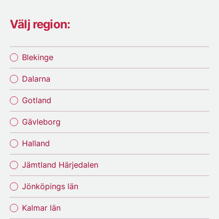
Välj region:
Blekinge
Dalarna
Gotland
Gävleborg
Halland
Jämtland Härjedalen
Jönköpings län
Kalmar län