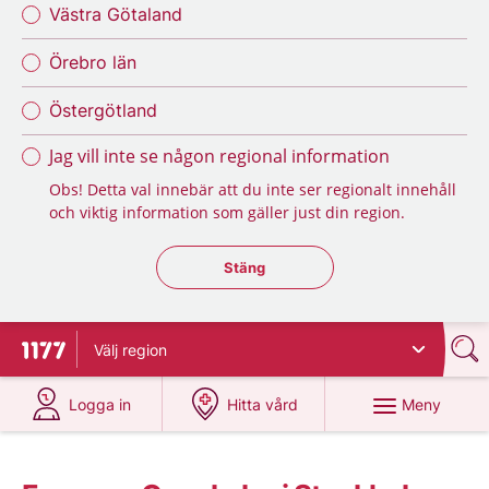
Västra Götaland
Örebro län
Östergötland
Jag vill inte se någon regional information
Obs! Detta val innebär att du inte ser regionalt innehåll
och viktig information som gäller just din region.
Stäng regionsväljaren
Stäng
Välj
region
Till startsidan för 1177
på 1177.se
på 1177.se
Meny
Logga in
Hitta vård