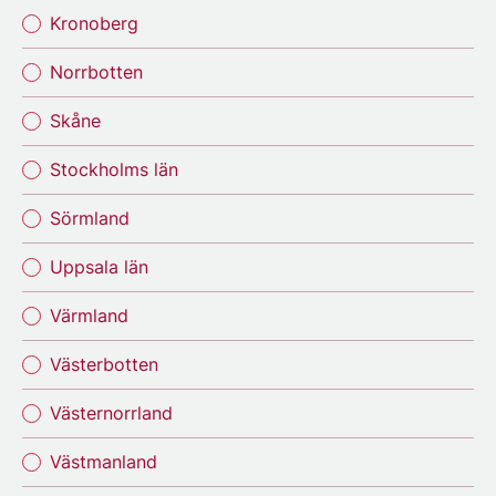
Kronoberg
Norrbotten
Skåne
Stockholms län
Sörmland
Uppsala län
Värmland
Västerbotten
Västernorrland
Västmanland