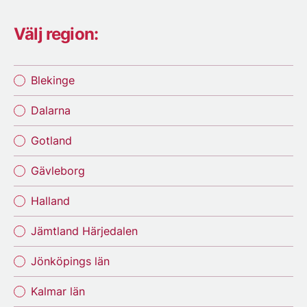
Välj region:
Blekinge
Dalarna
Gotland
Gävleborg
Halland
Jämtland Härjedalen
Jönköpings län
Kalmar län