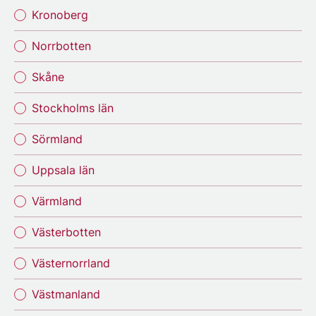
Kronoberg
Norrbotten
Skåne
Stockholms län
Sörmland
Uppsala län
Värmland
Västerbotten
Västernorrland
Västmanland