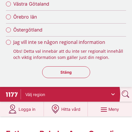
Västra Götaland
Örebro län
Östergötland
Jag vill inte se någon regional information
Obs! Detta val innebär att du inte ser regionalt innehåll
och viktig information som gäller just din region.
Stäng regionsväljaren
Stäng
Välj
region
Till startsidan för 1177
på 1177.se
på 1177.se
Meny
Logga in
Hitta vård