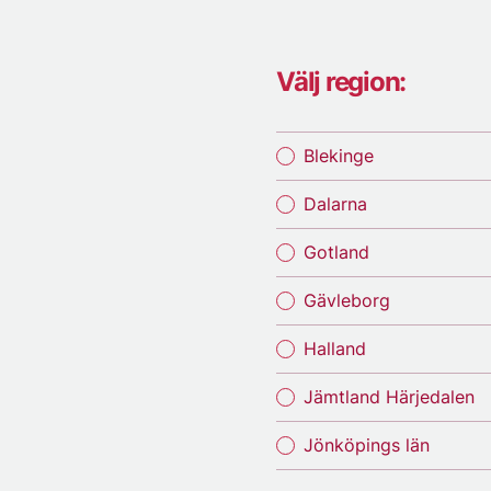
Välj region:
Blekinge
Dalarna
Gotland
Gävleborg
Halland
Jämtland Härjedalen
Jönköpings län