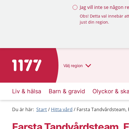
Jag vill inte se någon 
Obs! Detta val innebär att
just din region.
Till startsidan för 1177
Välj
region
Liv & hälsa
Barn & gravid
Olyckor & sk
Du är här:
Start
Hitta vård
Farsta Tandvårdsteam, 
Farsta Tandvårdsteam, F