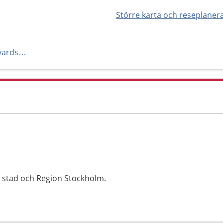
Större karta och reseplaner
https://www.ptj.se/farsta-tandvardsteam/
 stad och Region Stockholm.