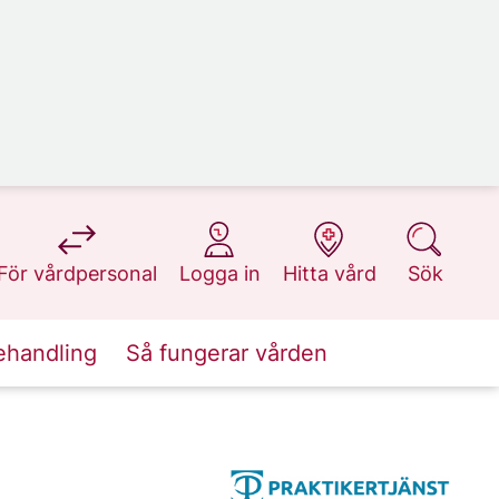
på 1177.se
på 1177.se
på 1177.se
på 1177.se
För vårdpersonal
Logga in
Hitta vård
Sök
ehandling
Så fungerar vården