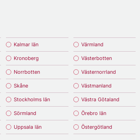
Kalmar län
Värmland
Kronoberg
Västerbotten
Norrbotten
Västernorrland
Skåne
Västmanland
Stockholms län
Västra Götaland
Sörmland
Örebro län
Uppsala län
Östergötland