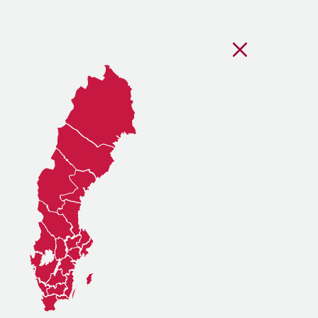
Stäng regionsvälj