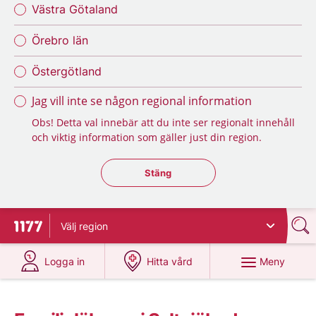
Västra Götaland
Örebro län
Östergötland
Jag vill inte se någon regional information
Obs! Detta val innebär att du inte ser regionalt innehåll
och viktig information som gäller just din region.
Stäng regionsväljaren
Stäng
Välj
region
Till startsidan för 1177
på 1177.se
på 1177.se
Meny
Logga in
Hitta vård