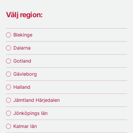
Välj region:
Blekinge
Dalarna
Gotland
Gävleborg
Halland
Jämtland Härjedalen
Jönköpings län
Kalmar län