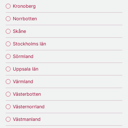
Kronoberg
Norrbotten
Skåne
Stockholms län
Sörmland
Uppsala län
Värmland
Västerbotten
Västernorrland
Västmanland