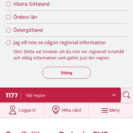
Västra Götaland
Örebro län
Östergötland
Jag vill inte se någon regional information
Obs! Detta val innebär att du inte ser regionalt innehåll
och viktig information som gäller just din region.
Stäng regionsväljaren
Stäng
Välj
region
Till startsidan för 1177
på 1177.se
på 1177.se
Meny
Logga in
Hitta vård