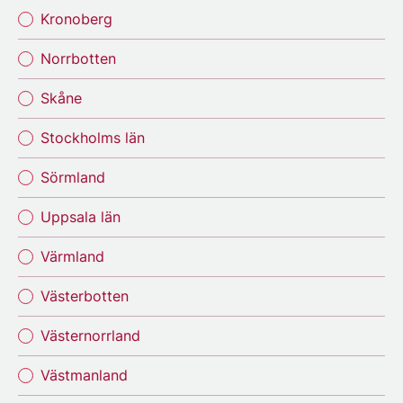
Kronoberg
Norrbotten
Skåne
Stockholms län
Sörmland
Uppsala län
Värmland
Västerbotten
Västernorrland
Västmanland