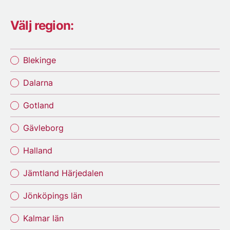
Välj region:
Blekinge
Dalarna
Gotland
Gävleborg
Halland
Jämtland Härjedalen
Jönköpings län
Kalmar län