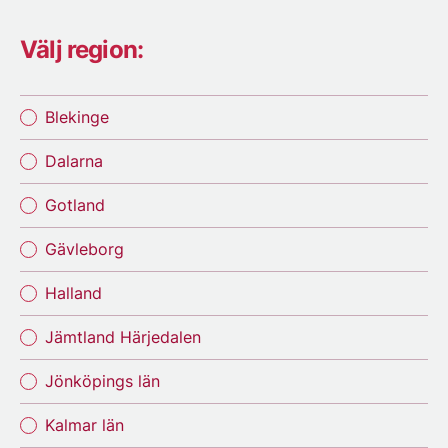
Välj region:
Blekinge
Dalarna
Gotland
Gävleborg
Halland
Jämtland Härjedalen
Jönköpings län
Kalmar län