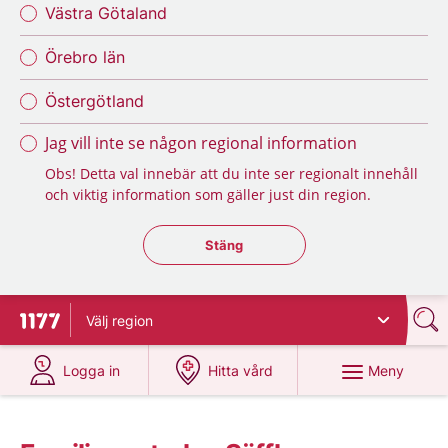
Västra Götaland
Örebro län
Östergötland
Jag vill inte se någon regional information
Obs! Detta val innebär att du inte ser regionalt innehåll
och viktig information som gäller just din region.
Stäng regionsväljaren
Stäng
Välj
region
Till startsidan för 1177
på 1177.se
på 1177.se
Meny
Logga in
Hitta vård