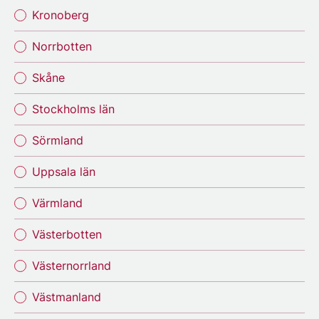
Kronoberg
Norrbotten
Skåne
Stockholms län
Sörmland
Uppsala län
Värmland
Västerbotten
Västernorrland
Västmanland