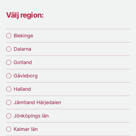
Välj region:
Blekinge
Dalarna
Gotland
Gävleborg
Halland
Jämtland Härjedalen
Jönköpings län
Kalmar län