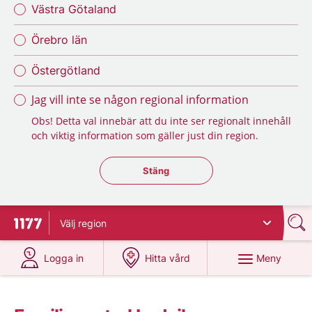
Västra Götaland
Örebro län
Östergötland
Jag vill inte se någon regional information
Obs! Detta val innebär att du inte ser regionalt innehåll
och viktig information som gäller just din region.
Stäng regionsväljaren
Stäng
Välj
region
Till startsidan för 1177
på 1177.se
på 1177.se
Meny
Logga in
Hitta vård