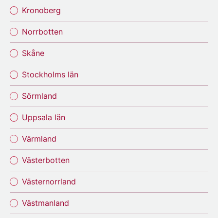
Kronoberg
Norrbotten
Skåne
Stockholms län
Sörmland
Uppsala län
Värmland
Västerbotten
Västernorrland
Västmanland