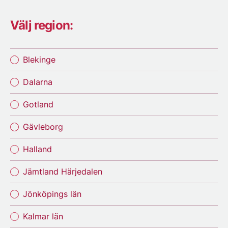
Välj region:
Blekinge
Dalarna
Gotland
Gävleborg
Halland
Jämtland Härjedalen
Jönköpings län
Kalmar län