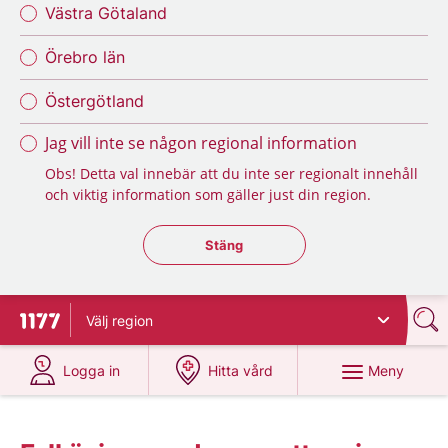
Västra Götaland
Örebro län
Östergötland
Jag vill inte se någon regional information
Obs! Detta val innebär att du inte ser regionalt innehåll
och viktig information som gäller just din region.
Stäng regionsväljaren
Stäng
Välj
region
Till startsidan för 1177
på 1177.se
på 1177.se
Meny
Logga in
Hitta vård