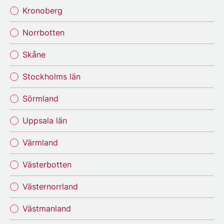
Kronoberg
Norrbotten
Skåne
Stockholms län
Sörmland
Uppsala län
Värmland
Västerbotten
Västernorrland
Västmanland