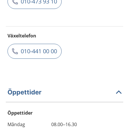
010-473 93 10
Växeltelefon
010-441 00 00
Öppettider
Öppettider
Öppettider
Kommentarer
Måndag
08.00–16.30
Dag