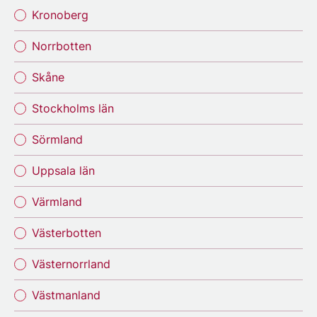
Kronoberg
Norrbotten
Skåne
Stockholms län
Sörmland
Uppsala län
Värmland
Västerbotten
Västernorrland
Västmanland