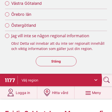
Västra Götaland
Örebro län
Östergötland
Jag vill inte se någon regional information
Obs! Detta val innebär att du inte ser regionalt innehåll
och viktig information som gäller just din region.
Stäng regionsväljaren
Stäng
Välj
region
Till startsidan för 1177
på 1177.se
på 1177.se
Meny
Logga in
Hitta vård