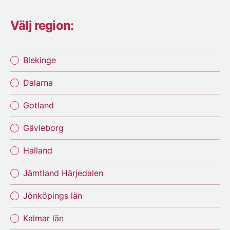
Välj region:
Blekinge
Dalarna
Gotland
Gävleborg
Halland
Jämtland Härjedalen
Jönköpings län
Kalmar län