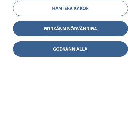
HANTERA KAKOR
GODKÄNN NÖDVÄNDIGA
GODKÄNN ALLA
1177
–
tryggt om din hälsa och vård
På 1177.se får du råd om hälsa och information om
sjukdomar och vilka mottagningar du kan kontakta.