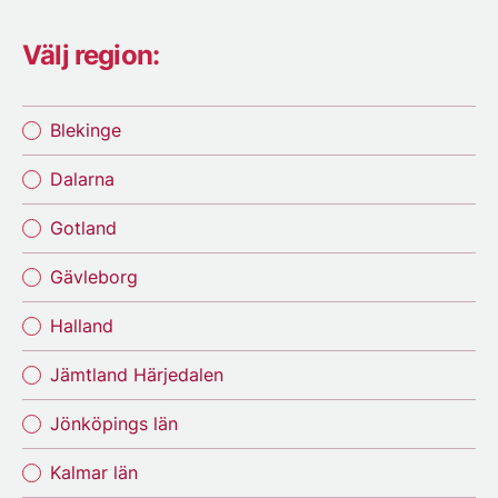
Välj region:
Blekinge
Dalarna
Gotland
Gävleborg
Halland
Jämtland Härjedalen
Jönköpings län
Kalmar län