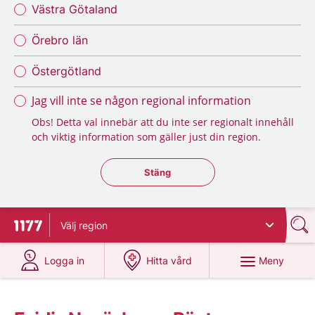
Västra Götaland
Örebro län
Östergötland
Jag vill inte se någon regional information
Obs! Detta val innebär att du inte ser regionalt innehåll
och viktig information som gäller just din region.
Stäng regionsväljaren
Stäng
Välj
region
Till startsidan för 1177
på 1177.se
på 1177.se
Meny
Logga in
Hitta vård