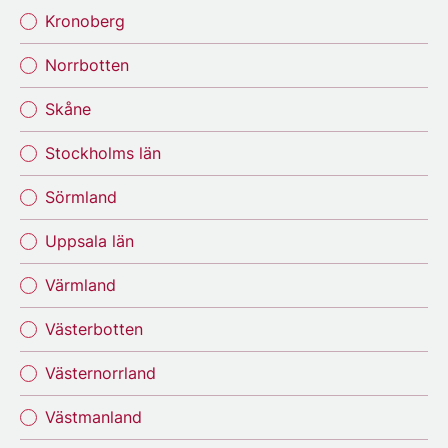
Kronoberg
Norrbotten
Skåne
Stockholms län
Sörmland
Uppsala län
Värmland
Västerbotten
Västernorrland
Västmanland