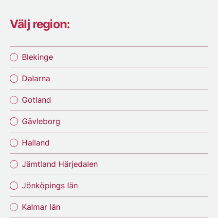
Välj region:
Blekinge
Dalarna
Gotland
Gävleborg
Halland
Jämtland Härjedalen
Jönköpings län
Kalmar län