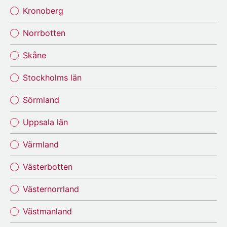
Kronoberg
Norrbotten
Skåne
Stockholms län
Sörmland
Uppsala län
Värmland
Västerbotten
Västernorrland
Västmanland