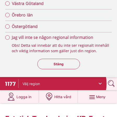
Västra Götaland
Örebro län
Östergötland
Jag vill inte se någon regional information
Obs! Detta val innebär att du inte ser regionalt innehåll
och viktig information som gäller just din region.
Stäng regionsväljaren
Stäng
Välj
region
Till startsidan för 1177
på 1177.se
på 1177.se
Meny
Logga in
Hitta vård