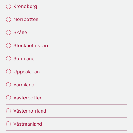
Kronoberg
Norrbotten
Skåne
Stockholms län
Sörmland
Uppsala län
Värmland
Västerbotten
Västernorrland
Västmanland