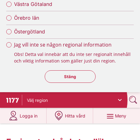
Västra Götaland
Örebro län
Östergötland
Jag vill inte se någon regional information
Obs! Detta val innebär att du inte ser regionalt innehåll
och viktig information som gäller just din region.
Stäng regionsväljaren
Stäng
Välj
region
Till startsidan för 1177
på 1177.se
på 1177.se
Meny
Logga in
Hitta vård