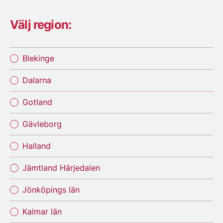
Välj region:
Blekinge
Dalarna
Gotland
Gävleborg
Halland
Jämtland Härjedalen
Jönköpings län
Kalmar län